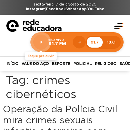
sexta-feira, 7 de agosto de 2026
Instagram
Facebook
WhatsApp
YouTube
AO VIVO
91.7
107.1
91.7 FM
Estação:
91.7
FM
Toque pra ouvir
INÍCIO
VALE DO AÇO
ESPORTE
POLICIAL
RELIGIOSO
SAÚ
Tag:
crimes
cibernéticos
Operação da Polícia Civil
mira crimes sexuais