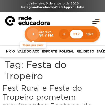
quinta-feira, 6 de agosto de 2026
Instagram
Facebook
WhatsApp
YouTube
AO VIVO
91.7
107.1
91.7 FM
Estação:
91.7
FM
Toque pra ouvir
INÍCIO
VALE DO AÇO
ESPORTE
POLICIAL
RELIGIOSO
SAÚ
Tag:
Festa do
Tropeiro
Fest Rural e Festa do
Tropeiro prometem