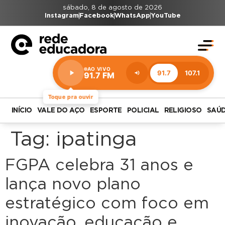
sábado, 8 de agosto de 2026
Instagram
Facebook
WhatsApp
YouTube
AO VIVO
91.7
107.1
91.7 FM
Estação:
91.7
FM
Toque pra ouvir
INÍCIO
VALE DO AÇO
ESPORTE
POLICIAL
RELIGIOSO
SAÚ
Tag:
ipatinga
FGPA celebra 31 anos e
lança novo plano
estratégico com foco em
inovação, educação e