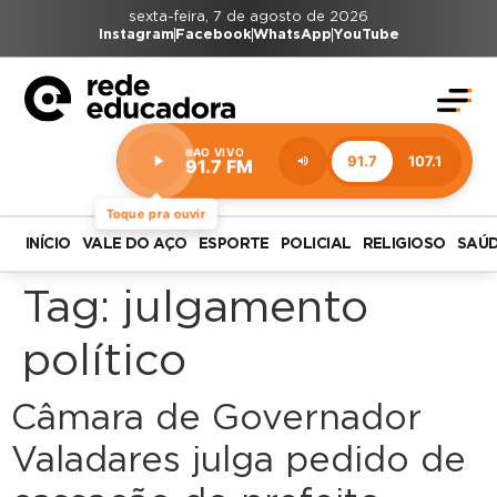
sexta-feira, 7 de agosto de 2026
Instagram
Facebook
WhatsApp
YouTube
AO VIVO
91.7
107.1
91.7 FM
Estação:
91.7
FM
Toque pra ouvir
INÍCIO
VALE DO AÇO
ESPORTE
POLICIAL
RELIGIOSO
SAÚ
Tag:
julgamento
político
Câmara de Governador
Valadares julga pedido de