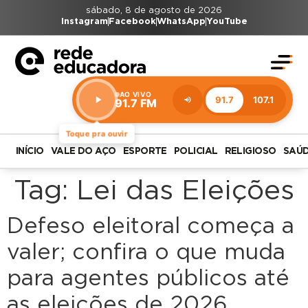
sábado, 8 de agosto de 2026
Instagram
Facebook
WhatsApp
YouTube
AO VIVO
91.7
107.1
91.7 FM
Estação:
91.7
FM
Toque pra ouvir
INÍCIO
VALE DO AÇO
ESPORTE
POLICIAL
RELIGIOSO
SAÚ
Tag:
Lei das Eleições
Defeso eleitoral começa a
valer; confira o que muda
para agentes públicos até
as eleições de 2026