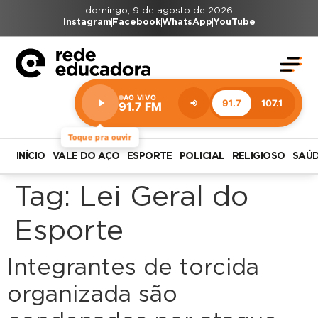
domingo, 9 de agosto de 2026
Instagram
Facebook
WhatsApp
YouTube
AO VIVO
91.7
107.1
91.7 FM
Estação:
91.7
FM
Toque pra ouvir
INÍCIO
VALE DO AÇO
ESPORTE
POLICIAL
RELIGIOSO
SAÚ
Tag:
Lei Geral do
Esporte
Integrantes de torcida
organizada são