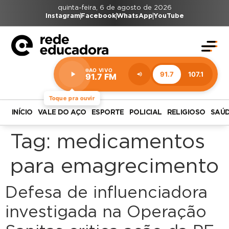
quinta-feira, 6 de agosto de 2026
Instagram
Facebook
WhatsApp
YouTube
AO VIVO
91.7
107.1
91.7 FM
Estação:
91.7
FM
Toque pra ouvir
INÍCIO
VALE DO AÇO
ESPORTE
POLICIAL
RELIGIOSO
SAÚ
Tag:
medicamentos
para emagrecimento
Defesa de influenciadora
investigada na Operação