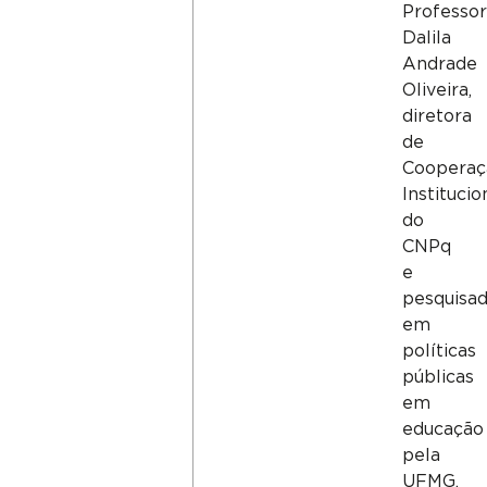
Professo
Dalila
Andrade
Oliveira,
diretora
de
Cooperaç
Institucio
do
CNPq
e
pesquisa
em
políticas
públicas
em
educação
pela
UFMG.