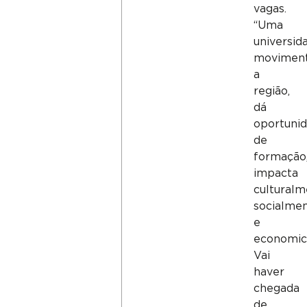
vagas.
“Uma
universid
movimen
a
região,
dá
oportuni
de
formação
impacta
culturalm
socialme
e
economic
Vai
haver
chegada
de