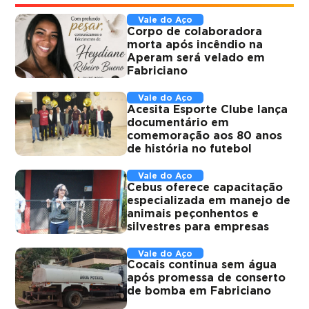
Vale do Aço
Corpo de colaboradora
morta após incêndio na
Aperam será velado em
Fabriciano
Vale do Aço
Acesita Esporte Clube lança
documentário em
comemoração aos 80 anos
de história no futebol
Vale do Aço
Cebus oferece capacitação
especializada em manejo de
animais peçonhentos e
silvestres para empresas
Vale do Aço
Cocais continua sem água
após promessa de conserto
de bomba em Fabriciano