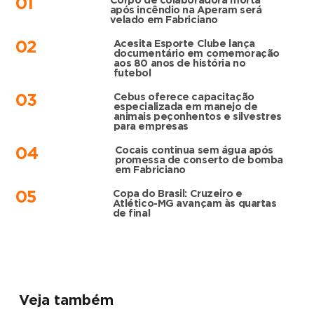
Corpo de colaboradora morta
01
após incêndio na Aperam será
velado em Fabriciano
Acesita Esporte Clube lança
02
documentário em comemoração
aos 80 anos de história no
futebol
Cebus oferece capacitação
03
especializada em manejo de
animais peçonhentos e silvestres
para empresas
Cocais continua sem água após
04
promessa de conserto de bomba
em Fabriciano
Copa do Brasil: Cruzeiro e
05
Atlético-MG avançam às quartas
de final
Veja também