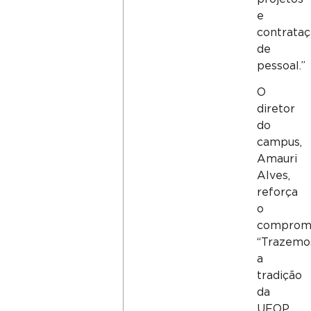
e
contrata
de
pessoal.”
O
diretor
do
campus,
Amauri
Alves,
reforça
o
compromi
“Trazemo
a
tradição
da
UFOP