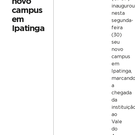
novo
inaugurou
campus
nesta
em
segunda-
Ipatinga
feira
(30)
seu
novo
campus
em
Ipatinga,
marcand
a
chegada
da
instituiçã
ao
Vale
do