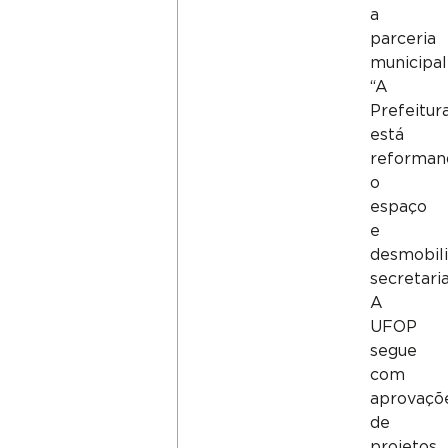
a
parceria
municipal
“A
Prefeitur
está
reforman
o
espaço
e
desmobil
secretaria
A
UFOP
segue
com
aprovaçõ
de
projetos