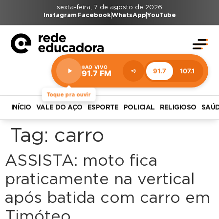
sexta-feira, 7 de agosto de 2026
Instagram
Facebook
WhatsApp
YouTube
AO VIVO
91.7
107.1
91.7 FM
Estação:
91.7
FM
Toque pra ouvir
INÍCIO
VALE DO AÇO
ESPORTE
POLICIAL
RELIGIOSO
SAÚ
Tag:
carro
ASSISTA: moto fica
praticamente na vertical
após batida com carro em
Timóteo