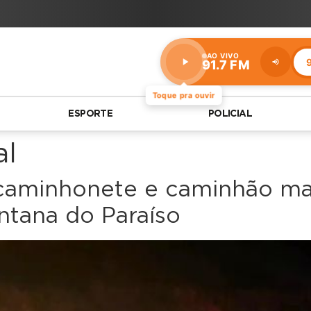
AO VIVO
9
91.7 FM
Estação:
91.7
FM
Toque pra ouvir
ESPORTE
POLICIAL
al
e caminhonete e caminhão m
ntana do Paraíso