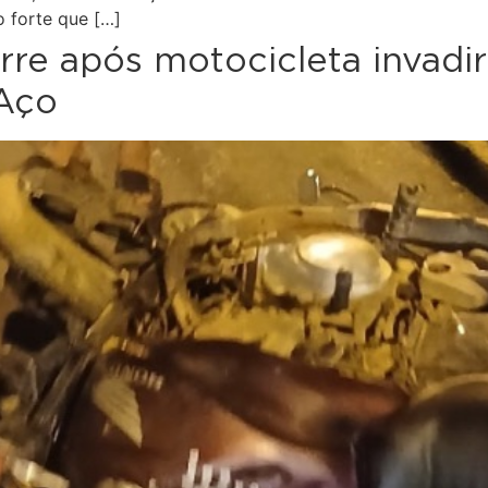
o forte que […]
re após motocicleta invadi
 Aço