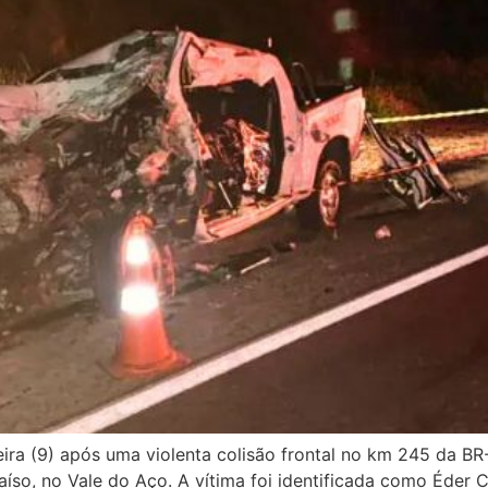
a (9) após uma violenta colisão frontal no km 245 da BR-
so, no Vale do Aço. A vítima foi identificada como Éder 