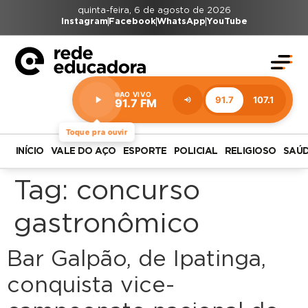
quinta-feira, 6 de agosto de 2026
Instagram
Facebook
WhatsApp
YouTube
AO VIVO
91.7
107.1
91.7 FM
Estação:
91.7
FM
Toque pra ouvir
INÍCIO
VALE DO AÇO
ESPORTE
POLICIAL
RELIGIOSO
SAÚ
Tag:
concurso
gastronômico
Bar Galpão, de Ipatinga,
conquista vice-