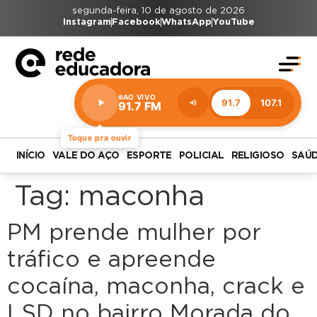
segunda-feira, 10 de agosto de 2026
Instagram
Facebook
WhatsApp
YouTube
AO VIVO
91.7
107.1
91.7 FM
Estação:
91.7
FM
Toque pra ouvir
INÍCIO
VALE DO AÇO
ESPORTE
POLICIAL
RELIGIOSO
SAÚ
Tag:
maconha
PM prende mulher por
tráfico e apreende
cocaína, maconha, crack e
LSD no bairro Morada do